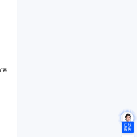
“易
在线
咨询