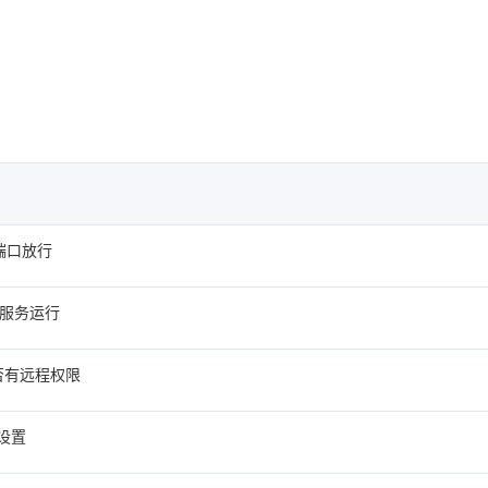
 端口放行
 服务运行
否有远程权限
 设置