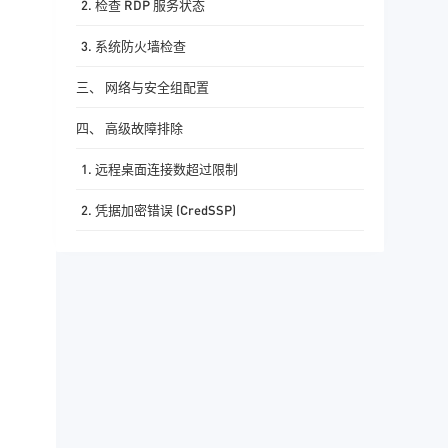
2. 检查 RDP 服务状态
3. 系统防火墙检查
三、 网络与安全组配置
四、 高级故障排除
1. 远程桌面连接数超过限制
2. 凭据加密错误 (CredSSP)
3. 修改了默认端口
五、 总结检查清单