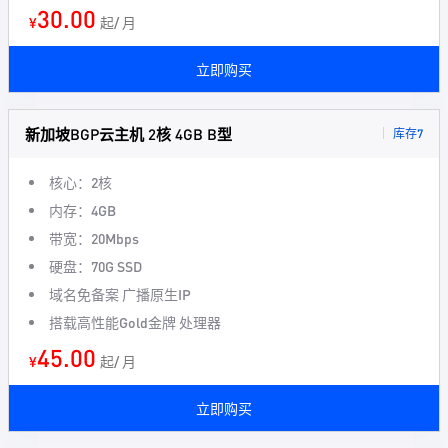
30.00
¥
起/ 月
立即购买
新加坡BGP云主机 2核 4GB B型
库存7
核心：2核
内存：4GB
带宽：20Mbps
硬盘：70G SSD
域名免备案 广播原生IP
搭载高性能Gold金牌 处理器
45.00
¥
起/ 月
立即购买