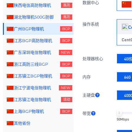
数据中心
陕西电信高防物理机
高防
湖北物理机500G防御
高防
操作系统
C
广州BGP物理机
BGP
Cent
江苏BGP高防物理机
BGP
广东深圳电信物理机
NEW
处理器核心
40核
浙江高防三线BGP
BGP
江苏镇江BGP物理机
BGP
内存
64G
浙江宁波电信物理机
NEW
主硬盘
40
江苏镇江电信物理机
活动
上海BGP物理机
BGP
带宽
50Mbps
其他省份