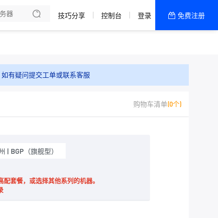
HOT
技巧分享
控制台
登录
免费注册
全部产品
新闻资讯
帮助文档
，如有疑问提交工单或联系客服
热销推荐
购物车清单
(0个)
广州 | BGP（旗舰型）
2可选择高配套餐，或选择其他系列的机器。
录